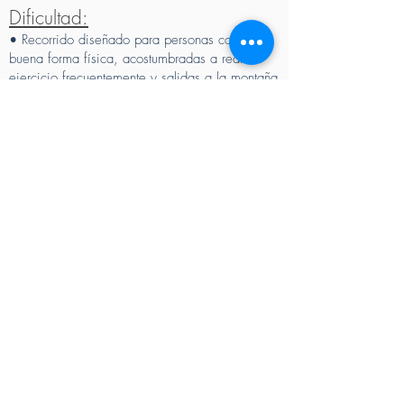
Dificultad:
• Recorrido diseñado para personas con una
buena forma física, acostumbradas a realizar
ejercicio frecuentemente y salidas a la montaña
de forma ocasional. En ocasiones,
transitaremos por zonas de matorral bajo, lo
que añade dificultad física. El peso a portear
en nuestra mochila también nos requerirá un
esfuerzo añadido.
• Técnicamente, el terreno por el que
transitaremos será mixto, nos encontraremos
senderos de firme irregular, algún paso
escalonado o pedregoso.
Precio
Precio (Por persona)
120€