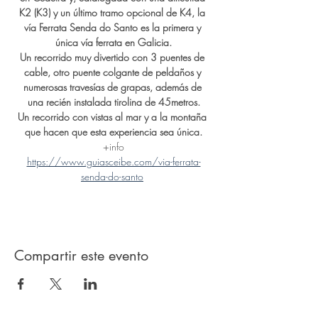
K2 (K3) y un último tramo opcional de K4, la 
vía Ferrata Senda do Santo es la primera y 
única vía ferrata en Galicia.
Un recorrido muy divertido con 3 puentes de 
cable, otro puente colgante de peldaños y 
numerosas travesías de grapas, además de 
una recién instalada tirolina de 45metros.
Un recorrido con vistas al mar y a la montaña 
que hacen que esta experiencia sea única.
+info
https://www.guiasceibe.com/via-ferrata-
senda-do-santo
Compartir este evento