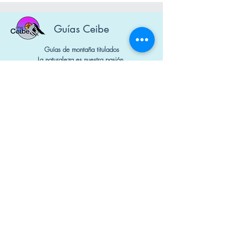
Guías Ceibe
Guías de montaña titulados
La naturaleza es nuestra pasión.
Diseñado por Mauna Marketing Digital
Nº Socios: 1650 y 1740
Contacto
+34 644 298 741
guiasceibe@gmail.com
Política de cookies