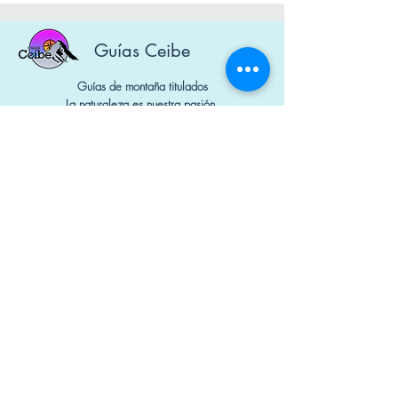
Guías Ceibe
Guías de montaña titulados
La naturaleza es nuestra pasión.
Diseñado por Mauna Marketing Digital
Nº Socios: 1650 y 1740
Contacto
+34 644 298 741
guiasceibe@gmail.com
Política de cookies