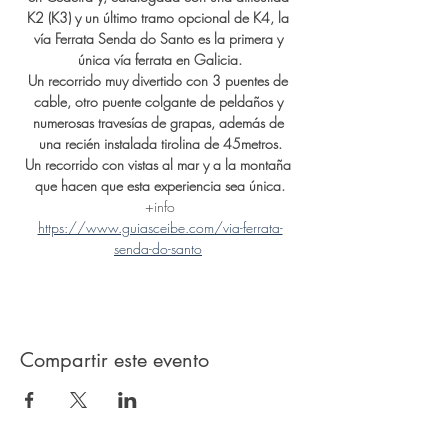
K2 (K3) y un último tramo opcional de K4, la 
vía Ferrata Senda do Santo es la primera y 
única vía ferrata en Galicia.
Un recorrido muy divertido con 3 puentes de 
cable, otro puente colgante de peldaños y 
numerosas travesías de grapas, además de 
una recién instalada tirolina de 45metros.
Un recorrido con vistas al mar y a la montaña 
que hacen que esta experiencia sea única.
+info
https://www.guiasceibe.com/via-ferrata-
senda-do-santo
Compartir este evento