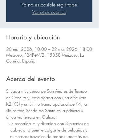
Ya no es posible registrarse
Ver otros eventos
Horario y ubicación
20 mar 2026, 10:00 – 22 mar 2026, 18:00
Meizoso, P24P+W2, 15358 Meizoso, La
Coruña, España
Acerca del evento
Situada muy cerca de San Andrés de Teixido 
en Cedeira y, catalogada con una dificultad 
K2 (K3) y un último tramo opcional de K4, la 
vía Ferrata Senda do Santo es la primera y 
única vía ferrata en Galicia.
Un recorrido muy divertido con 3 puentes de 
cable, otro puente colgante de peldaños y 
numerosas travesías de grapas, además de 