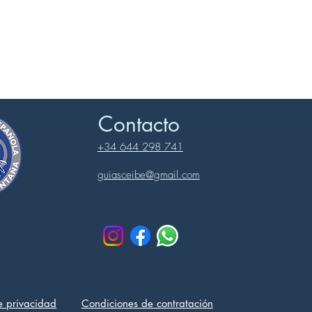
Contacto
+34 644 298 741
guiasceibe@gmail.com
de privacidad
Condiciones de contratación