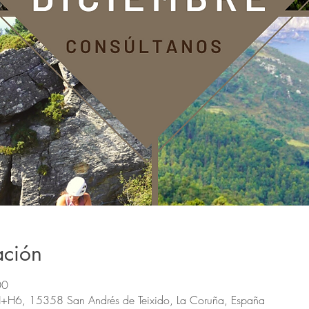
ación
00
H+H6, 15358 San Andrés de Teixido, La Coruña, España