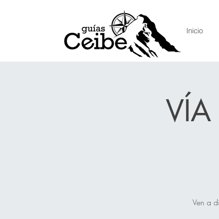
Inicio
VÍA
Ven a di