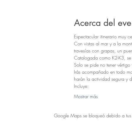
Acerca del eve
Espectacular itinerario muy c
Con vistas al mar y a la mon
travesías con grapas, un puen
Catalogada como K2-K3, se tr
Solo se pide no tener vértigo
Irás acompañado en todo mom
harán la actividad segura y di
Incluye:
Mostrar más
Google Maps se bloqueó debido a tus aj