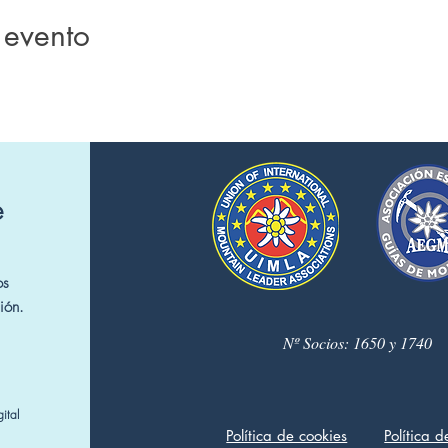
 evento
e
os
ión.
Nº Socios: 1650 y 1740
ital
Política de cookies
Política 