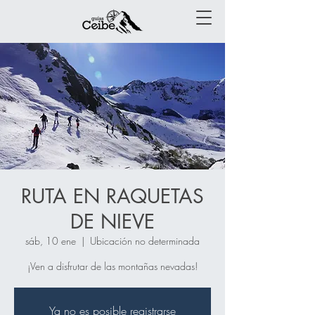
RUTA EN RAQUETAS
DE NIEVE
sáb, 10 ene
  |  
Ubicación no determinada
¡Ven a disfrutar de las montañas nevadas!
Ya no es posible registrarse