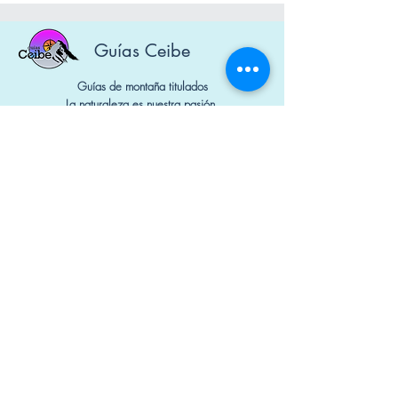
Guías Ceibe
Guías de montaña titulados
La naturaleza es nuestra pasión.
Diseñado por Mauna Marketing Digital
Nº Socios: 1650 y 1740
Contacto
+34 644 298 741
guiasceibe@gmail.com
Política de cookies