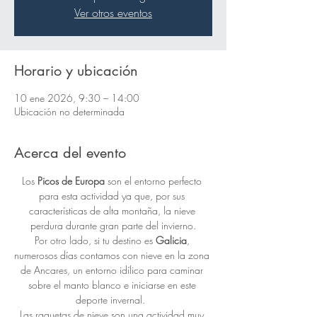
Ver otros eventos
Horario y ubicación
10 ene 2026, 9:30 – 14:00
Ubicación no determinada
Acerca del evento
Los 
Picos de Europa
 son el entorno perfecto 
para esta actividad ya que, por sus 
características de alta montaña, la nieve 
perdura durante gran parte del invierno.
Por otro lado, si tu destino es 
Galicia
, 
numerosos días contamos con nieve en la zona 
de Ancares, un entorno idílico para caminar 
sobre el manto blanco e iniciarse en este 
deporte invernal.  
Las raquetas de nieve son una actividad muy 