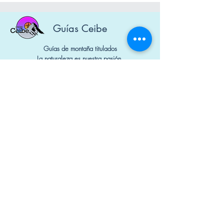
Guías Ceibe
Guías de montaña titulados
La naturaleza es nuestra pasión.
Diseñado por Mauna Marketing Digital
Nº Socios: 1650 y 1740
Contacto
+34 644 298 741
guiasceibe@gmail.com
Política de cookies