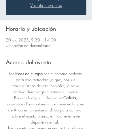
Ver otros eventos
Horario y ubicación
20 dic 2025, 9:30 – 14:00
Ubicación no determinada
Acerca del evento
Los 
Picos de Europa
 son el entorno perfecto 
para esta actividad ya que, por sus 
características de alta montaña, la nieve 
perdura durante gran parte del invierno.
Por otro lado, si tu destino es 
Galicia
, 
numerosos días contamos con nieve en la zona 
de Ancares, un entorno idílico para caminar 
sobre el manto blanco e iniciarse en este 
deporte invernal.  
Las raquetas de nieve son una actividad muy 