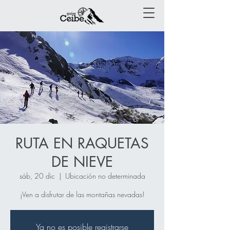
RUTA EN RAQUETAS
DE NIEVE
sáb, 20 dic
  |  
Ubicación no determinada
¡Ven a disfrutar de las montañas nevadas!
Ya no es posible registrarse