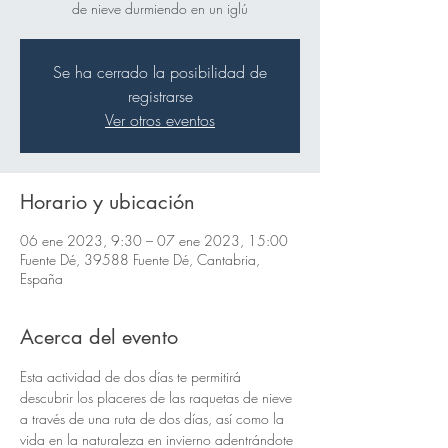
de nieve durmiendo en un iglú
Se ha cerrado la posibilidad de
registrarse
Ver otros eventos
Horario y ubicación
06 ene 2023, 9:30 – 07 ene 2023, 15:00
Fuente Dé, 39588 Fuente Dé, Cantabria,
España
Acerca del evento
Esta actividad de dos días te permitirá 
descubrir los placeres de las raquetas de nieve 
a través de una ruta de dos días, así como la 
vida en la naturaleza en invierno adentrándote 