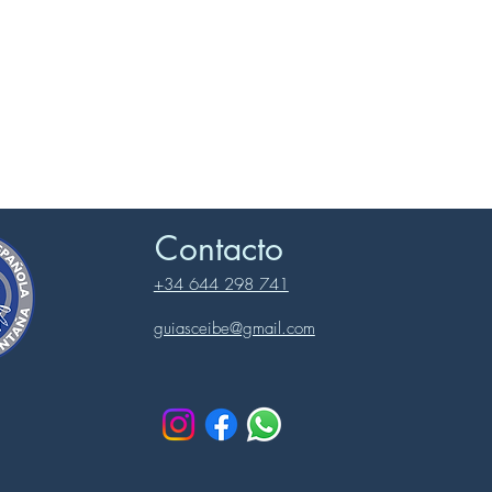
Contacto
+34 644 298 741
guiasceibe@gmail.com