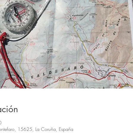
ación
0
ontefaro, 15625, La Coruña, España