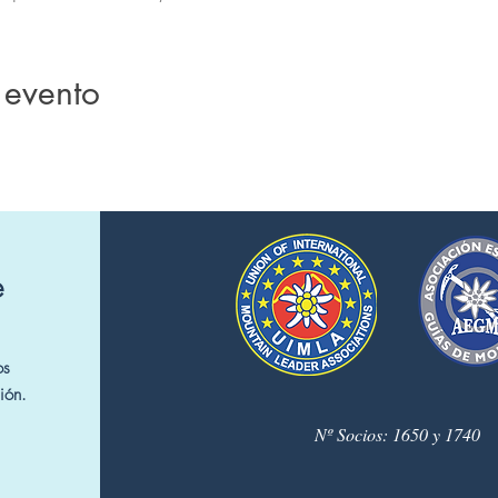
 evento
e
os
ión.
Nº Socios: 1650 y 1740