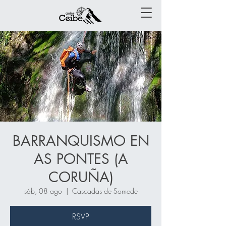
BARRANQUISMO EN
AS PONTES (A
CORUÑA)
sáb, 08 ago
  |  
Cascadas de Somede
RSVP