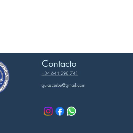
Contacto
+34 644 298 741
guiasceibe@gmail.com