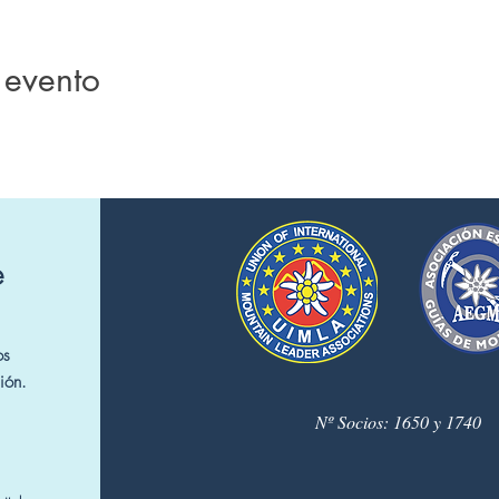
 evento
e
os
ión.
Nº Socios: 1650 y 1740