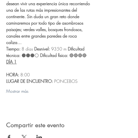
desean vivir una experiencia única recorriendo 
una de las rutas más impresionantes del 
continente. Sin duda un gran reto donde 
caminaremos por todo tipo de asombrosos 
paisajes; verdes valles, bosques frondosos, 
canales entre grandes paredes de roca 
caliza…
Tiempo:
 8 días 
Desnivel:
 9350 m 
Dificultad 
técnica:
 🟠🟠🟠⚪ 
Dificultad física:
 🔴🔴🔴🔴  
DÍA 1
HORA:
 8:00
LUGAR DE ENCUENTRO:
 PONCEBOS
Mostrar más
Compartir este evento