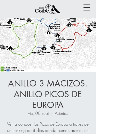
ANILLO 3 MACIZOS.
ANILLO PICOS DE
EUROPA
vie, 08 sept
  |  
Asturias
Ven a conocer los Picos de Europa a través de
un trekking de 8 días donde pernoctaremos en