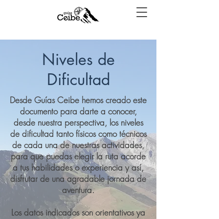
Niveles de
Dificultad
Desde Guías Ceibe hemos creado este
documento para darte a conocer,
desde nuestra perspectiva, los niveles
de dificultad tanto físicos como técnicos
de cada una de nuestras actividades,
para que puedas elegir la ruta acorde
a tus habilidades o experiencia y así,
disfrutar de una agradable jornada de
aventura.
Los datos indicados son orientativos ya