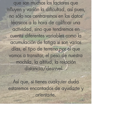
que son muchos los factores que
influyen y varían la dificultad, así pues,
no sólo nos centraremos en los datos
técnicos a la hora de calificar una
actividad, sino que tendremos en
cuenta diferentes variables como la
acumulación de fatiga si son varios
días, el tipo de terreno por el que
vamos a transitar, el peso de nuestra
mochila, la altitud, la relación
distancia/desnivel…
Así que, si tienes cualquier duda
estaremos encantados de ayudarte y
orientarte.