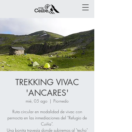
TREKKING VIVAC
'ANCARES'
mié, 05 ago
  |  
Piornedo
Ruta circular en modalidad de vivac con
pernocta en las inmediaciones del “Refugio de
Cuiña”.
Una bonita travesía donde subiremos al "techo"