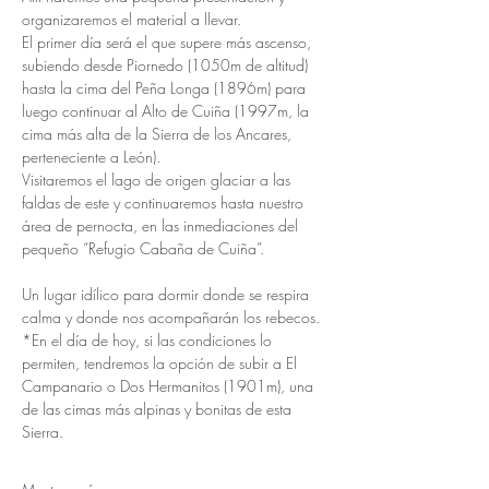
organizaremos el material a llevar.
El primer día será el que supere más ascenso, 
subiendo desde Piornedo (1050m de altitud) 
hasta la cima del Peña Longa (1896m) para 
luego continuar al Alto de Cuiña (1997m, la 
cima más alta de la Sierra de los Ancares, 
perteneciente a León).
Visitaremos el lago de origen glaciar a las 
faldas de este y continuaremos hasta nuestro 
área de pernocta, en las inmediaciones del 
pequeño “Refugio Cabaña de Cuiña”.
Un lugar idílico para dormir donde se respira 
calma y donde nos acompañarán los rebecos.
*En el día de hoy, si las condiciones lo 
permiten, tendremos la opción de subir a El 
Campanario o Dos Hermanitos (1901m), una 
de las cimas más alpinas y bonitas de esta 
Sierra.