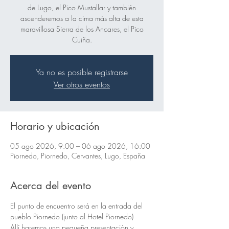
de Lugo, el Pico Mustallar y también
ascenderemos a la cima más alta de esta
maravillosa Sierra de los Ancares, el Pico
Cuiña.
Ya no es posible registrarse
Ver otros eventos
Horario y ubicación
05 ago 2026, 9:00 – 06 ago 2026, 16:00
Piornedo, Piornedo, Cervantes, Lugo, España
Acerca del evento
El punto de encuentro será en la entrada del 
pueblo Piornedo (junto al Hotel Piornedo)
Allí haremos una pequeña presentación y 